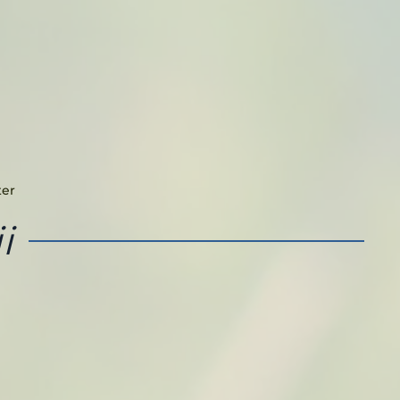
ter
i