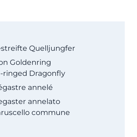
treifte Quelljungfer
n Goldenring
-ringed Dragonfly
égastre annelé
egaster annelato
ruscello commune