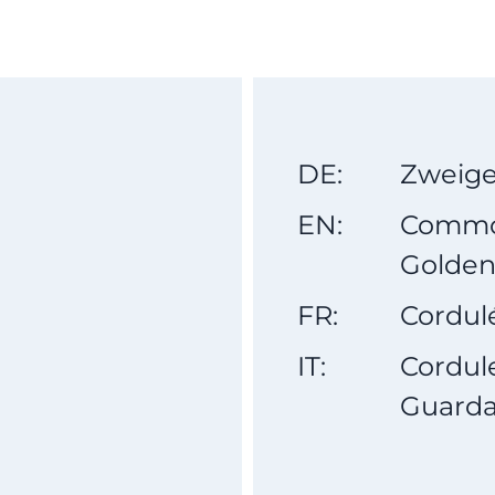
DE:
Zweiges
EN:
Commo
Golden
FR:
Cordul
IT:
Cordul
Guarda