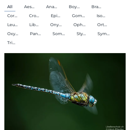
All
Aes…
Ana…
Boy…
Bra…
Cor…
Cro…
Epi…
Gom…
Iso…
Leu…
Lib…
Ony…
Oph…
Ort…
Oxy…
Pan…
Som…
Sty…
Sym…
Tri…