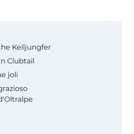
he Keiljungfer
n Clubtail
 joli
grazioso
'Oltralpe