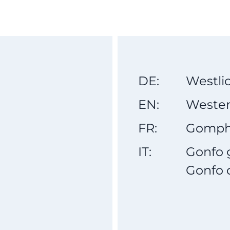
DE:
Westlic
EN:
Wester
FR:
Gomphe
IT:
Gonfo 
Gonfo d