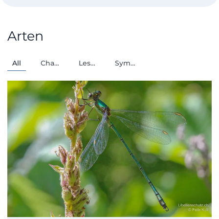
Arten
All
Cha…
Les…
Sym…