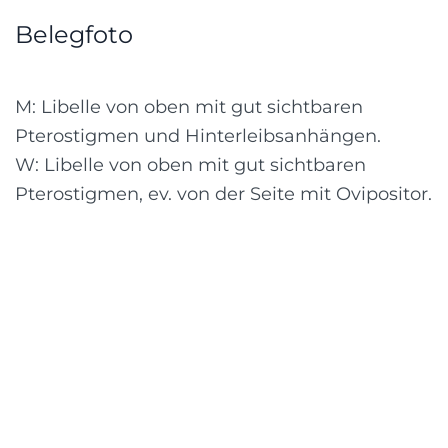
Belegfoto
M: Libelle von oben mit gut sichtbaren
Pterostigmen und Hinterleibsanhängen.
W: Libelle von oben mit gut sichtbaren
Pterostigmen, ev. von der Seite mit Ovipositor.
Verbreitung
In Europa ist die Art sehr lückenhaft und
punktuell verbreitet. Als typische
Brackwasser-Art hält sie sich weitgehend an