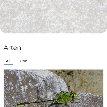
Arten
All
Oph…