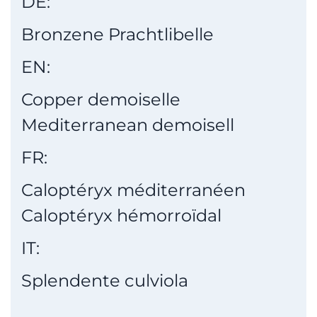
DE:
Bronzene Prachtlibelle
EN:
Copper demoiselle
Mediterranean demoisell
FR:
Caloptéryx méditerranéen
Caloptéryx hémorroïdal
IT:
Splendente culviola