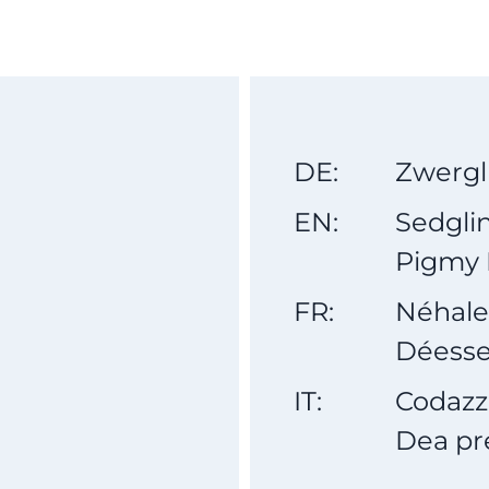
DE:
Zwergl
EN:
Sedgli
Pigmy 
FR:
Néhale
Déesse
IT:
Codazz
Dea pr