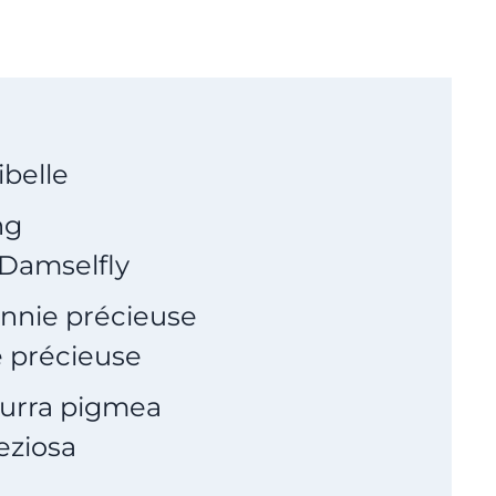
ibelle
ng
Damselfly
nnie précieuse
 précieuse
urra pigmea
eziosa