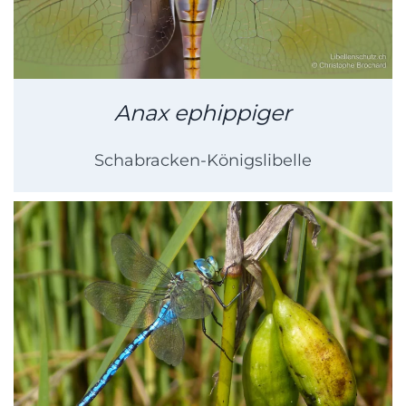
Anax ephippiger
Schabracken-Königslibelle